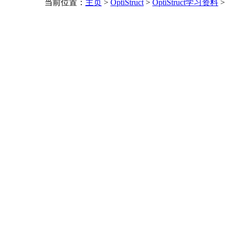
当前位置：
主页
>
OptiStruct
>
OptiStruct学习资料
>
。