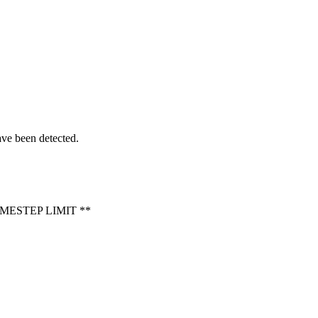
 been detected.
MESTEP LIMIT **