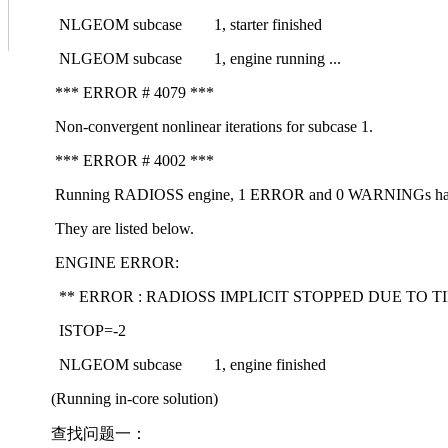
NLGEOM subcase
1, starter finished
NLGEOM subcase
1, engine running ...
*** ERROR # 4079 ***
Non-convergent nonlinear iterations for subcase 1.
*** ERROR # 4002 ***
Running RADIOSS engine, 1 ERROR and 0 WARNINGs have
They are listed below.
ENGINE ERROR:
** ERROR :
RADIOSS IMPLICIT STOPPED DUE TO TI
ISTOP=-2
NLGEOM subcase
1, engine finished
(Running in-core solution)
查找问题一：