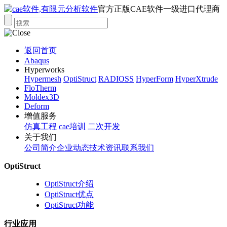
官方正版CAE软件一级进口代理商
返回首页
Abaqus
Hyperworks
Hypermesh
OptiStruct
RADIOSS
HyperForm
HyperXtrude
FloTherm
Moldex3D
Deform
增值服务
仿真工程
cae培训
二次开发
关于我们
公司简介
企业动态
技术资讯
联系我们
OptiStruct
OptiStruct介绍
OptiStruct优点
OptiStruct功能
行业应用