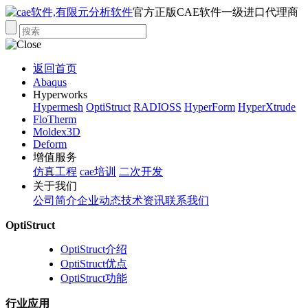
官方正版CAE软件一级进口代理商
返回首页
Abaqus
Hyperworks
Hypermesh
OptiStruct
RADIOSS
HyperForm
HyperXtrude
FloTherm
Moldex3D
Deform
增值服务
仿真工程
cae培训
二次开发
关于我们
公司简介
企业动态
技术资讯
联系我们
OptiStruct
OptiStruct介绍
OptiStruct优点
OptiStruct功能
行业应用